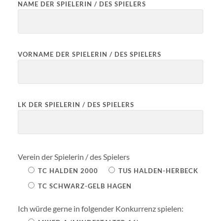
NAME DER SPIELERIN / DES SPIELERS
VORNAME DER SPIELERIN / DES SPIELERS
LK DER SPIELERIN / DES SPIELERS
Verein der Spielerin / des Spielers
TC HALDEN 2000
TUS HALDEN-HERBECK
TC SCHWARZ-GELB HAGEN
Ich würde gerne in folgender Konkurrenz spielen: