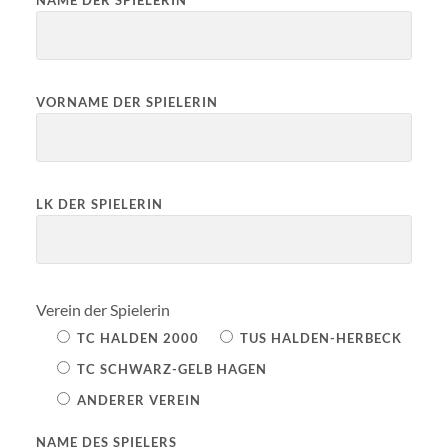
NAME DER SPIELERIN
VORNAME DER SPIELERIN
LK DER SPIELERIN
Verein der Spielerin
TC HALDEN 2000
TUS HALDEN-HERBECK
TC SCHWARZ-GELB HAGEN
ANDERER VEREIN
NAME DES SPIELERS