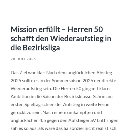
Mission erfüllt – Herren 50
schafft den Wiederaufstieg in
die Bezirksliga
28. JULI 2026
Das Ziel war klar: Nach dem unglücklichen Abstieg
2025 sollte es in der Sommersaison 2026 der direkte
Wiederaufstieg sein. Die Herren 50 ging mit klarer
Ambition in die Saison der Bezirksklasse. Schon am
ersten Spieltag schien der Aufstieg in weite Ferne
gerückt zu sein. Nach einem umkämpften und
unglücklichen 4:5 gegen den Aufsteiger SV Lüttringen
sah es so aus, als wäre das Saisonziel nicht realistisch.