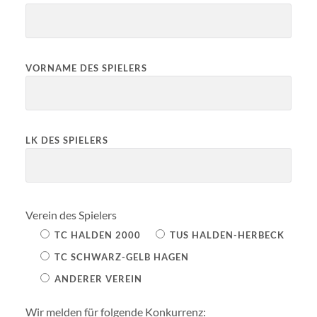
VORNAME DES SPIELERS
LK DES SPIELERS
Verein des Spielers
TC HALDEN 2000
TUS HALDEN-HERBECK
TC SCHWARZ-GELB HAGEN
ANDERER VEREIN
Wir melden für folgende Konkurrenz: