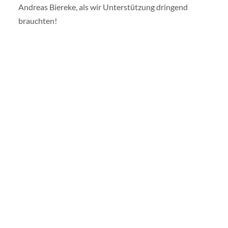
Andreas Biereke, als wir Unterstützung dringend
brauchten!