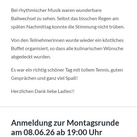
Bei rhythmischer Musik waren wunderbare
Ballwechsel zu sehen. Selbst das bisschen Regen am
späten Nachmittag konnte die Stimmung nicht trüben.
Von den Teilnehmerinnen wurde wieder ein köstliches
Buffet organisiert, so dass alle kulinarischen Wünsche
abgedeckt wurden.
Es war ein richtig schöner Tag mit tollem Tennis, guten
Gesprächen und ganz viel Spaß!
Herzlichen Dank liebe Ladies!!
Anmeldung zur Montagsrunde
am 08.06.26 ab 19:00 Uhr