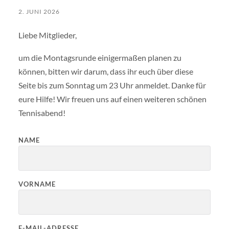
2. JUNI 2026
Liebe Mitglieder,
um die Montagsrunde einigermaßen planen zu
können, bitten wir darum, dass ihr euch über diese
Seite bis zum Sonntag um 23 Uhr anmeldet. Danke für
eure Hilfe! Wir freuen uns auf einen weiteren schönen
Tennisabend!
NAME
VORNAME
E-MAIL-ADRESSE